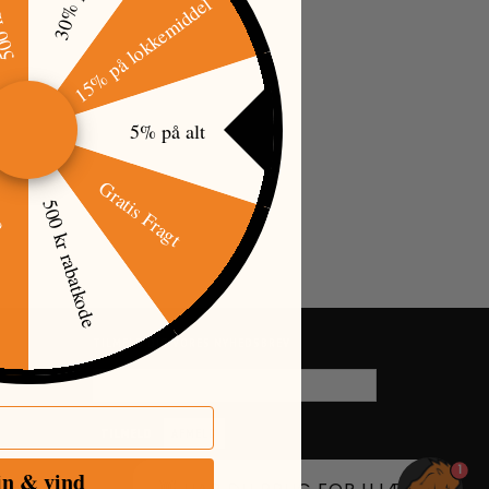
15% på lokkemiddel
5% på alt
Gratis Fragt
500 kr rabatkode
øj
TILMELD DIG VORES NYHEDSBREV
EMAIL-
ADRESSE
TILMELD
AFMELD
1
in & vind