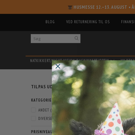
HUSMESSE 12.–13. AUGUST
• Å
BLOG
VED RETURNERING TIL OS
FINANS
NATKIKKERT/NIGHT VISION/DAGKIKKERT/OPTIK
VILDTK
SKIFTE
MJØL
TILPAS UDVALG
FILTER
KATEGORIER
ANDET
(
1
)
DIVERSE JAGTUDSTYR
(
1
)
PRISNIVEAU