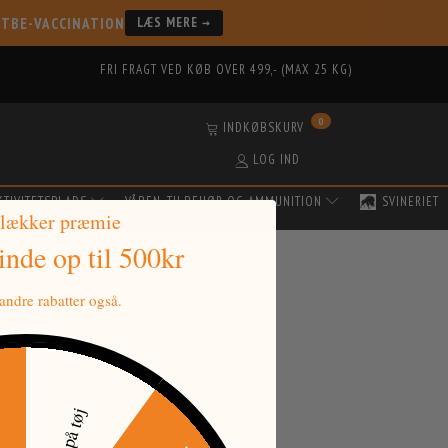
 TBE-VACCINATION
LÆS MERE →
FRI FRAGT VED KØB OVER 499,- (MAX 25 KG)
0
INDKØBSKURV
LOG IND
KTIVITETSPLADS
VÅBEN, TILBEHØR OG AMMUNITION
SVINERIET
 lækker præmie
vinde
op til 500kr
ndre rabatter også.
tkode
30% på tøj