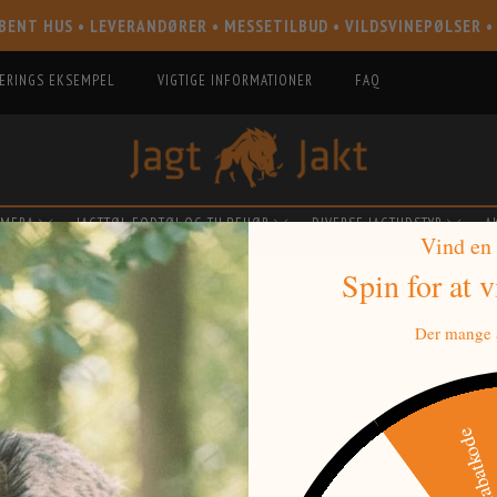
BENT HUS • LEVERANDØRER • MESSETILBUD • VILDSVINEPØLSER •
IERINGS EKSEMPEL
VIGTIGE INFORMATIONER
FAQ
AMERA
JAGTTØJ, FODTØJ OG TILBEHØR
DIVERSE JAGTUDSTYR
A
Vind en
Spin for at 
NER
Der mange a
500 kr raba