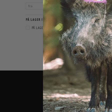
PÅ LAGER I WEBSHOP
PÅ LAGER
(
1
)
KØD KR
3
SORTERING:
BUTIK O
AGENAVEJ
2670 GREV
TELEFON:
EMAIL:
IN
CVR:
3745