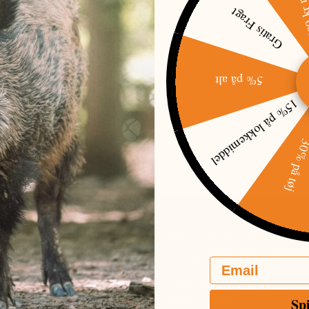
Gratis Fragt
5% på alt
15% på lokkemiddel
OG - 100 KG.
9,00 DKK
30% på t
G SHOWROOM
BUTIK ÅBNINGSTIDER
 39 C
MANDAG-ONSDAG:
10:00-16:00
E
TORSDAG-FREDAG:
10:00-17:30
Email
52 230 111
FO@JAGT-JAKT.DK
TELEFON ÅBNINGSTIDER
Sp
3420
MANDAG-ONSDAG