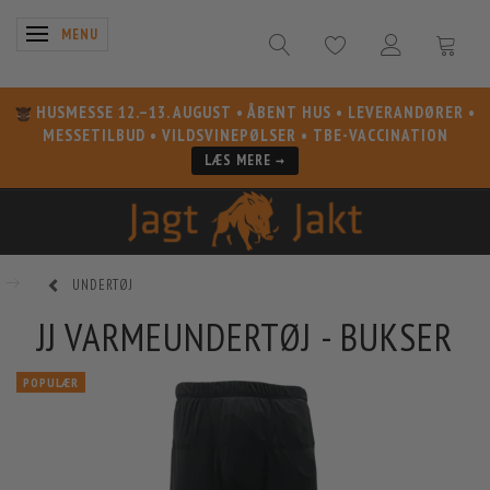
SKIFTE NAVIGATION
MENU
HUSMESSE 12.–13. AUGUST
• ÅBENT HUS • LEVERANDØRER •
MESSETILBUD • VILDSVINEPØLSER • TBE-VACCINATION
LÆS MERE →
UNDERTØJ
JJ VARMEUNDERTØJ - BUKSER
POPULÆR