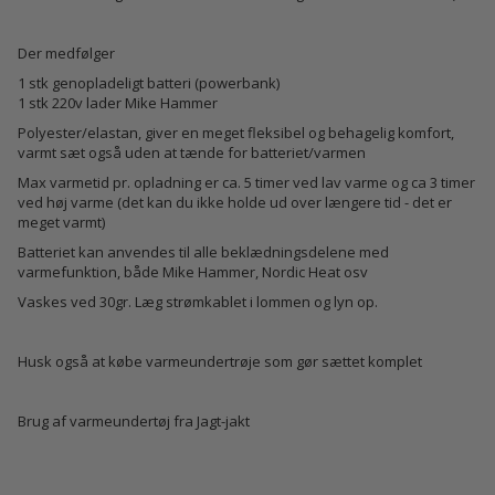
Der medfølger
1 stk genopladeligt batteri (powerbank)
1 stk 220v lader Mike Hammer
Polyester/elastan, giver en meget fleksibel og behagelig komfort,
varmt sæt også uden at tænde for batteriet/varmen
Max varmetid pr. opladning er ca. 5 timer ved lav varme og ca 3 timer
ved høj varme (det kan du ikke holde ud over længere tid - det er
meget varmt)
Batteriet kan anvendes til alle beklædningsdelene med
varmefunktion, både Mike Hammer, Nordic Heat osv
Vaskes ved 30gr. Læg strømkablet i lommen og lyn op.
Husk også at købe
varmeundertrøje
som gør sættet komplet
Brug af varmeundertøj fra Jagt-jakt