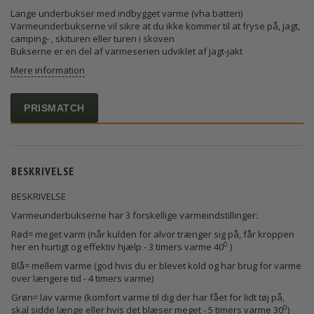
Lange underbukser med indbygget varme (vha batteri)
Varmeunderbukserne vil sikre at du ikke kommer til at fryse på, jagt,
camping- , skituren eller turen i skoven
Bukserne er en del af varmeserien udviklet af jagt-jakt
Mere information
PRISMATCH
BESKRIVELSE
BESKRIVELSE
Varmeunderbukserne har 3 forskellige varmeindstillinger:
Rød= meget varm (når kulden for alvor trænger sig på, får kroppen
0
her en hurtigt og effektiv hjælp - 3 timers varme 40
)
Blå= mellem varme (god hvis du er blevet kold og har brug for varme
over længere tid - 4 timers varme)
Grøn= lav varme (komfort varme til dig der har fået for lidt tøj på,
0
skal sidde længe eller hvis det blæser meget - 5 timers varme 30
)