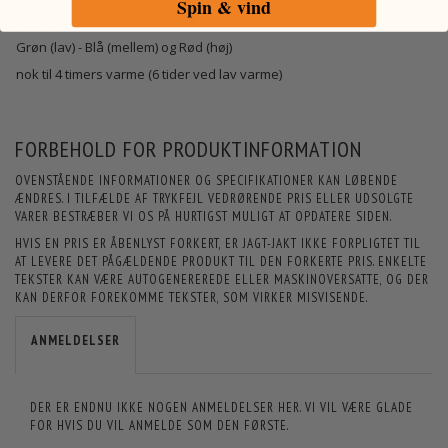
Spin & vind
3 forskellige varme indstillinger
Grøn (lav) - Blå (mellem) og Rød (høj)
nok til 4 timers varme (6 tider ved lav varme)
FORBEHOLD FOR PRODUKTINFORMATION
OVENSTÅENDE INFORMATIONER OG SPECIFIKATIONER KAN LØBENDE
ÆNDRES. I TILFÆLDE AF TRYKFEJL VEDRØRENDE PRIS ELLER UDSOLGTE
VARER BESTRÆBER VI OS PÅ HURTIGST MULIGT AT OPDATERE SIDEN.
HVIS EN PRIS ER ÅBENLYST FORKERT, ER JAGT-JAKT IKKE FORPLIGTET TIL
AT LEVERE DET PÅGÆLDENDE PRODUKT TIL DEN FORKERTE PRIS. ENKELTE
TEKSTER KAN VÆRE AUTOGENEREREDE ELLER MASKINOVERSATTE, OG DER
KAN DERFOR FOREKOMME TEKSTER, SOM VIRKER MISVISENDE.
ANMELDELSER
DER ER ENDNU IKKE NOGEN ANMELDELSER HER. VI VIL VÆRE GLADE
FOR HVIS DU VIL ANMELDE SOM DEN FØRSTE.