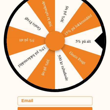
500 kr rabatkode
30% på tøj
Varmevest, grøn - MEGET BEGRÆNSET antal
Inkl batteri og lader
15% på lokkemiddel
Gratis Fragt
Mere information
PRISMATCH
5% på alt
5% på alt
15% på lokkemiddel
Gratis Fragt
BESKRIVELSE
500 kr rabatkode
30% på tøj
Varmevest med varmezoner i lænd, mellem skuldrene og på hvert
bryst
op til 50gr varme (max med RØD)
lader 230v
Email
batteri
7,4v - 5200mah -