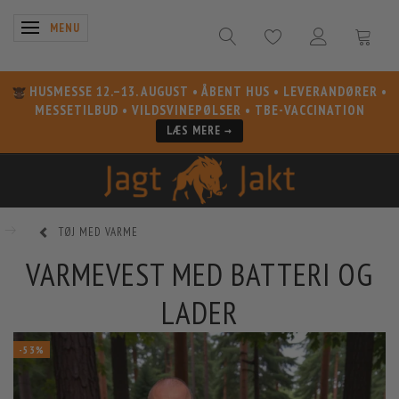
SKIFTE NAVIGATION
MENU
HUSMESSE 12.–13. AUGUST
• ÅBENT HUS • LEVERANDØRER •
MESSETILBUD • VILDSVINEPØLSER • TBE-VACCINATION
LÆS MERE →
TØJ MED VARME
VARMEVEST MED BATTERI OG
LADER
-53%