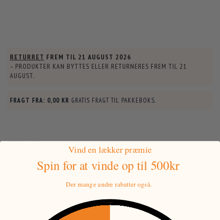
RETURRET
FREM TIL
21 AUGUST 2026
– PRODUKTER KAN BYTTES ELLER RETURNERES FREM TIL
21
AUGUST
.
FRAGT FRA:
0,00 KR
GRATIS FRAGT TIL PAKKEBOKS.
STØRRELSE:
Vind en lækker præmie
Spin for at vinde
op til 500kr
Der mange andre rabatter også.