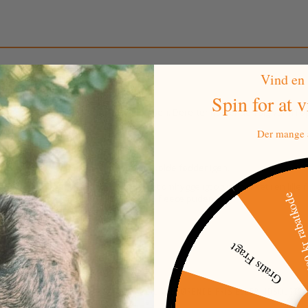
Vind en
Spin for at 
r varm, når den kommer ud af posen. Derefter holder den sig varm i op t
Der mange a
tiden, uden frosne hænder.
agtede varmesåler, så oplever du aldrig kolde fødder igen.
 af naturlige stoffer, som er blandet omhyggeligt og indpakket i en lille 
500 kr raba
er ikke farligt og trænger ikke igennem fleece puden.
tet, som fremmer reaktionsforløbet.
Gratis Fragt
N
ENDE ÆNDRES. I TILFÆLDE AF TRYKFEJL VEDRØRENDE PRIS ELLER UDSOLGTE V