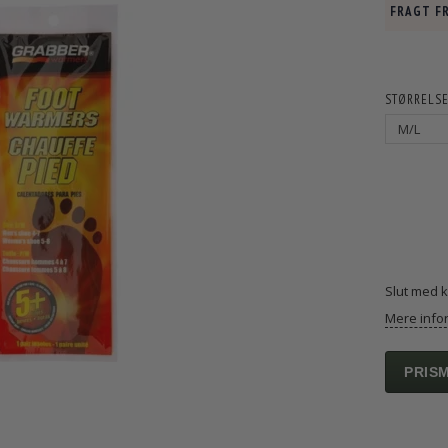
FRAGT FR
STØRRELSE
Slut med 
Mere info
PRIS