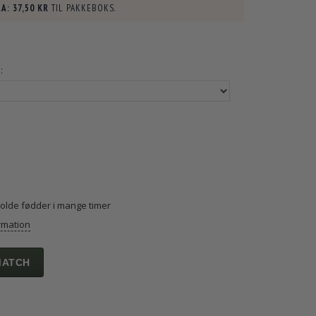
A:
37,50 KR
TIL PAKKEBOKS.
:
kolde fødder i mange timer
rmation
MATCH