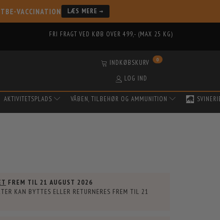
 TBE-VACCINATION
LÆS MERE →
FRI FRAGT VED KØB OVER 499,- (MAX 25 KG)
0
INDKØBSKURV
LOG IND
AKTIVITETSPLADS
VÅBEN, TILBEHØR OG AMMUNITION
SVINERI
ET
FREM TIL
21 AUGUST 2026
TER KAN BYTTES ELLER RETURNERES FREM TIL
21