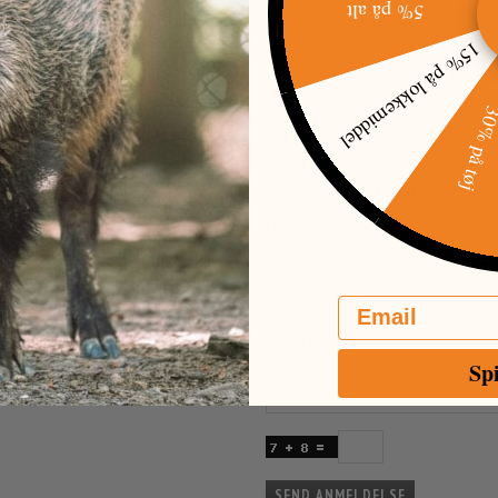
5% på alt
ORPLIGTET TIL AT LEVERE DET PÅGÆLDENDE PRODUKT TIL DEN FORKERTE PRIS. 
R, SOM VIRKER MISVISENDE.
15% på lokkemiddel
30% på t
RE GLADE FOR HVIS DU VIL ANMELDE
TILFØJ ANMELDELSE:
FORNAVN OG EFTERNAVN(E)
BEDØMMELSE
Email
ANMELDELSE
Sp
SEND ANMELDELSE