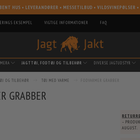
BENT HUS • LEVERANDØRER • MESSETILBUD • VILDSVINEPØLSER •
IERINGS EKSEMPEL
VIGTIGE INFORMATIONER
FAQ
AMERA
JAGTTØJ, FODTØJ OG TILBEHØR
DIVERSE JAGTUDSTYR
TØJ OG TILBEHØR
TØJ MED VARME
FODVARMER GRABBER
R GRABBER
RETURR
– PRODUK
AUGUST
.