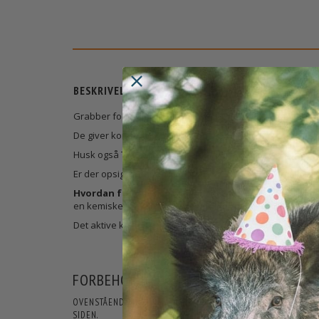
BESKRIVELSE
Grabber fodvarmer er en varmepude, som automatisk blive
De giver komfortabel varme op til 5 timer.
Husk også Til hænderne , så du har fuld førlighed hele 
Er der opsigt til ekstra koldt vejr, så prøv vores eftertr
Hvordan fungere det?
Grabber´s indeholder en blanding
en kemiske reaktion, hvilket udvikler varme. Indeholdet 
Det aktive kul fungere som katalysator for jernet og sal
FORBEHOLD FOR PRODUKTINFORMATIO
OVENSTÅENDE INFORMATIONER OG SPECIFIKATIONER KAN LØB
SIDEN.