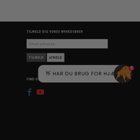
TILMELD DIG VORES NYHEDSBREV
EMAIL-
ADRESSE
TILMELD
AFMELD
1
👋 HAR DU BRUG FOR HJÆLP?
FIND OS PÅ