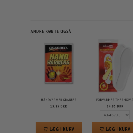
ANDRE KØBTE OGSÅ
HÅNDVARMER GRABBER
FODVARMER THERMOPA
13,95 DKK
34,95 DKK
LÆG I KURV
LÆG I KURV