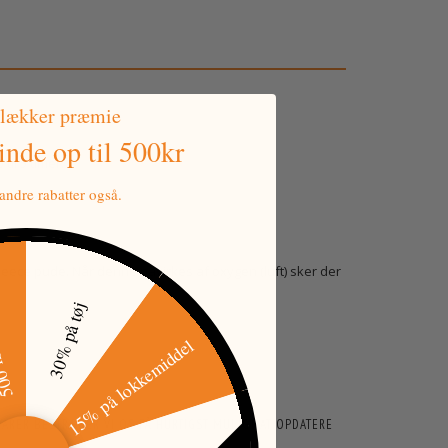
 lækker præmie
vinde
op til 500kr
il 5 timer.
ndre rabatter også.
fleece pude. Når denne påvirkes af oxygen (luft) sker der
tkode
30% på tøj
15% på lokkemiddel
ARER BESTRÆBER VI OS PÅ HURTIGST MULIGT AT OPDATERE