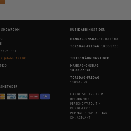
G SHOWROOM
BUTIK ÅBNINGSTIDER
 39 C
MANDAG-ONSDAG:
10:00-16:00
E
TORSDAG-FREDAG:
10:00-17:30
52 230 111
FO@JAGT-JAKT.DK
TELEFON ÅBNINGSTIDER
3420
MANDAG-ONSDAG
10.00-15:30
TORSDAG-FREDAG
10.00-15:30
GSMETODER
HANDELSBETINGELSER
RETURNERING
PERSONDATAPOLITIK
KUNDESERVICE
PRISMATCH HOS JAGT-JAKT
OM JAGT-JAKT