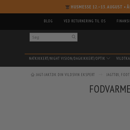
HUSMESSE 12.–13. AUGUST
• Å
BLOG
VED RETURNERING TIL OS
FINANS
NATKIKKERT/NIGHT VISION/DAGKIKKERT/OPTIK
VILDTK
JAGT-JAKT.DK DIN VILDSVIN EKSPERT
JAGTTØJ, FOD
FODVARME