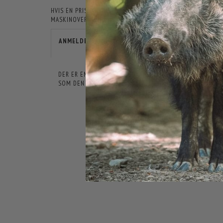
HVIS EN PRIS ER ÅBENLYST FORKERT, ER JAGT-JAKT IKKE F
MASKINOVERSATTE, OG DER KAN DERFOR FOREKOMME TEKSTE
ANMELDELSER
DER ER ENDNU IKKE NOGEN ANMELDELSER HER. VI VIL VÆ
SOM DEN FØRSTE.