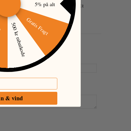
5% på alt
ENKELTE TEKSTER KAN VÆRE AUTOGENEREREDE ELLER
Gratis Fragt
500 kr rabatkode
øj
in & vind