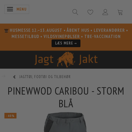
SKIFTE NAVIGATION
MENU
HUSMESSE 12.–13. AUGUST
• ÅBENT HUS • LEVERANDØRER •
MESSETILBUD • VILDSVINEPØLSER • TBE-VACCINATION
LÆS MERE →
JAGTTØJ, FODTØJ OG TILBEHØR
PINEWWOD CARIBOU - STORM
BLÅ
-40%