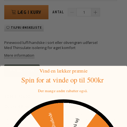
LÆG I KURV
ANTAL
TILFØJ ØNSKELISTE
Pinewood luff/handske i sort eller olivengrøn udførsel
Med Thinsulate isolering for øget komfort
Mere information
Vind en lækker præmie
PRISMATCH
Spin for at vinde
op til 500kr
Der mange andre rabatter også.
BESKRIVELSE
Optimal Komfort og Funktion til Vildsvin Jagt!
Gør jer klar til den ultimative jagtoplevelse med vores eksklusive
Fleece Vanter, skræddersyet til Wildboar jagt! Med det innovative
design, der inkluderer aftagelige fingre, får I den perfekte balance