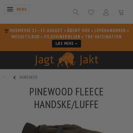
SKIFTE NAVIGATION
MENU
HUSMESSE 12.–13. AUGUST
• ÅBENT HUS • LEVERANDØRER •
MESSETILBUD • VILDSVINEPØLSER • TBE-VACCINATION
LÆS MERE →
HANDSKER
PINEWOOD FLEECE
HANDSKE/LUFFE