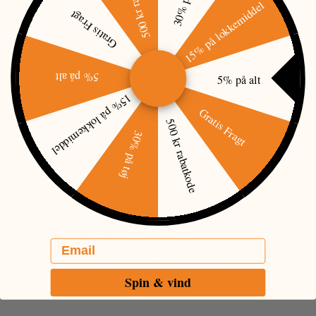
500 kr rabatkode
30% på tøj
15% på lokkemiddel
mellem varme og fleksibilitet.
Gratis Fragt
Thinsulate Teknologi for Overlegen Varmeregulering
Vores vanter er ikke kun varme, de er intelligente. Takket være
Thinsulate-foret er I beskyttet mod kulden uden at ofre
bevægelsesfriheden. Hold fingrene varme og reager hurtigt, når det
5% på alt
5% på alt
gælder.
15% på lokkemiddel
Designet til Naturelskere og Jagtentusiaster
Gratis Fragt
Udforsk naturen med stil og funktionalitet. Vores vanter er ikke kun
500 kr rabatkode
et uundværligt jagtredskab, men også et modeudtryk for dem, der
30% på tøj
elsker at være i naturen. Gør jagtoplevelsen mindeværdig med det
rette udstyr.
Besøg Vores Butik i Greve, Danmark
Oplev selv kvaliteten af vores fleece vanter ved at besøge vores
butik i hjertet af Greve. Vores dedikerede team står klar til at give jer
den bedste service og hjælpe jer med at vælge det perfekte udstyr
til jeres Vildsvin eventyr.
Email
Tag det næste skridt mod en fantastisk jagtsæson med vores fleece
vanter. Kom ind i butikken i dag og oplev forskellen!
Spin & vind