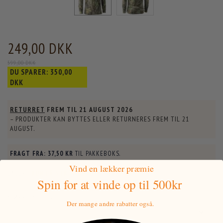
249,00 DKK
599,00 DKK
DU SPARER:
350,00
DKK
RETURRET
FREM TIL
21 AUGUST 2026
– PRODUKTER KAN BYTTES ELLER RETURNERES FREM TIL
21
AUGUST
.
FRAGT FRA:
37,50 KR
TIL PAKKEBOKS.
Vind en lækker præmie
LAGER:
KUN FÅ STK. TILBAGE I WEBSHOP
Spin for at vinde
op til 500kr
STØRRELSE - OVERDEL:
Der mange andre rabatter også.