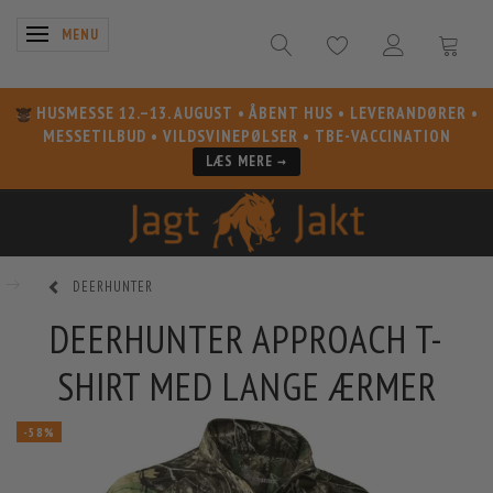
SKIFTE NAVIGATION
MENU
HUSMESSE 12.–13. AUGUST
• ÅBENT HUS • LEVERANDØRER •
MESSETILBUD • VILDSVINEPØLSER • TBE-VACCINATION
LÆS MERE →
DEERHUNTER
DEERHUNTER APPROACH T-
SHIRT MED LANGE ÆRMER
-58%