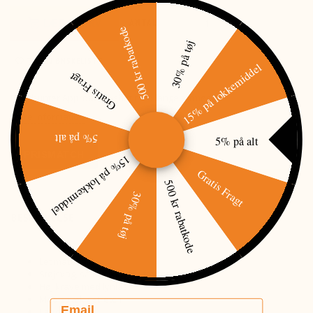
LÆG I KURV
ANTAL
500 kr rabatkode
30% på tøj
TILFØJ ØNSKELISTE
15% på lokkemiddel
Gratis Fragt
Deerhunter Approach T-shirt med lange ærmer.
Mere information
5% på alt
5% på alt
PRISMATCH
15% på lokkemiddel
Gratis Fragt
500 kr rabatkode
30% på tøj
BESKRIVELSE
Let materiale
Støjsvag, så dyr ikke får færten af dig
Høj krave med lynlås
Med stræk / stretch
Email
Langærmet