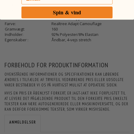
Synligt logo
Hurtigtørrende
Spin & vind
Deerhunter Approach
Farve:
Realtree Adapt Camouflage
Gramvægt:
160
Indholder:
92% Polyester/8% Elastan
Egenskaber :
Åndbar, 4-vejs stretch
FORBEHOLD FOR PRODUKTINFORMATION
OVENSTÅENDE INFORMATIONER OG SPECIFIKATIONER KAN LØBENDE
ÆNDRES. I TILFÆLDE AF TRYKFEJL VEDRØRENDE PRIS ELLER UDSOLGTE
VARER BESTRÆBER VI OS PÅ HURTIGST MULIGT AT OPDATERE SIDEN.
HVIS EN PRIS ER ÅBENLYST FORKERT, ER JAGT-JAKT IKKE FORPLIGTET TIL
AT LEVERE DET PÅGÆLDENDE PRODUKT TIL DEN FORKERTE PRIS. ENKELTE
TEKSTER KAN VÆRE AUTOGENEREREDE ELLER MASKINOVERSATTE, OG DER
KAN DERFOR FOREKOMME TEKSTER, SOM VIRKER MISVISENDE.
ANMELDELSER