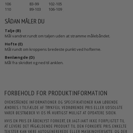
106
83-99
102-105
110
89-103
106-109
SÅDAN MÅLER DU
Talje (B)
Mål vandret rundt om taljen uden at stramme målebåndet.
Hofte (E)
Mål rundt om kroppens bredeste punkt ved hofterne.
Benlængde (D)
Mål fra skridtet og ned til anklen.
FORBEHOLD FOR PRODUKTINFORMATION
OVENSTÅENDE INFORMATIONER OG SPECIFIKATIONER KAN LØBENDE
ÆNDRES. I TILFÆLDE AF TRYKFEJL VEDRØRENDE PRIS ELLER UDSOLGTE
VARER BESTRÆBER VI OS PÅ HURTIGST MULIGT AT OPDATERE SIDEN.
HVIS EN PRIS ER ÅBENLYST FORKERT, ER JAGT-JAKT IKKE FORPLIGTET TIL
AT LEVERE DET PÅGÆLDENDE PRODUKT TIL DEN FORKERTE PRIS. ENKELTE
TEKSTER KAN VÆRE AUTOGENEREREDE ELLER MASKINOVERSATTE, OG DER