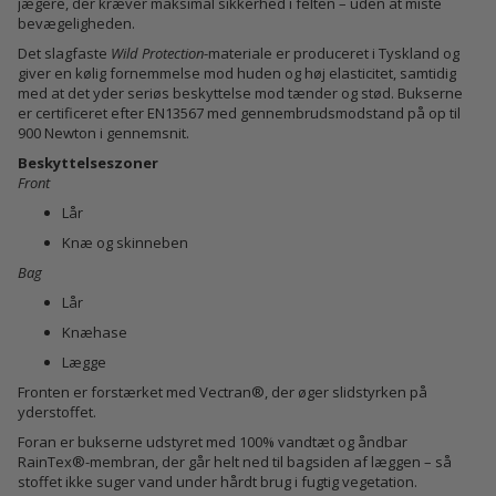
jægere, der kræver maksimal sikkerhed i felten – uden at miste
bevægeligheden.
Det slagfaste
Wild Protection
-materiale er produceret i Tyskland og
giver en kølig fornemmelse mod huden og høj elasticitet, samtidig
med at det yder seriøs beskyttelse mod tænder og stød. Bukserne
er certificeret efter EN13567 med gennembrudsmodstand på op til
900 Newton i gennemsnit.
Beskyttelseszoner
Front
Lår
Knæ og skinneben
Bag
Lår
Knæhase
Lægge
Fronten er forstærket med Vectran®, der øger slidstyrken på
yderstoffet.
Foran er bukserne udstyret med 100% vandtæt og åndbar
RainTex®-membran, der går helt ned til bagsiden af læggen – så
stoffet ikke suger vand under hårdt brug i fugtig vegetation.