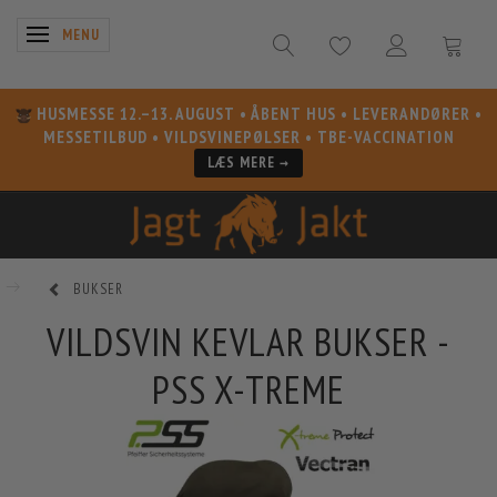
SKIFTE NAVIGATION
MENU
HUSMESSE 12.–13. AUGUST
• ÅBENT HUS • LEVERANDØRER •
MESSETILBUD • VILDSVINEPØLSER • TBE-VACCINATION
LÆS MERE →
BUKSER
VILDSVIN KEVLAR BUKSER -
PSS X-TREME