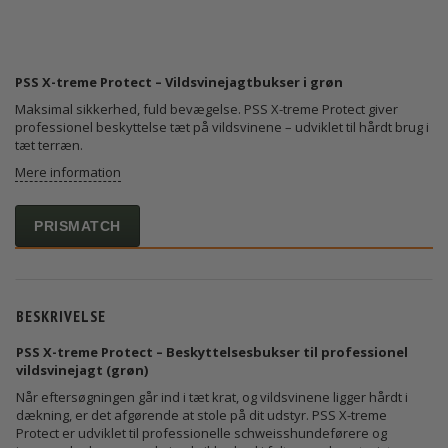
PSS X-treme Protect – Vildsvinejagtbukser i grøn
Maksimal sikkerhed, fuld bevægelse. PSS X-treme Protect giver
professionel beskyttelse tæt på vildsvinene – udviklet til hårdt brug i
tæt terræn.
Mere information
PRISMATCH
BESKRIVELSE
PSS X-treme Protect – Beskyttelsesbukser til professionel
vildsvinejagt (grøn)
Når eftersøgningen går ind i tæt krat, og vildsvinene ligger hårdt i
dækning, er det afgørende at stole på dit udstyr. PSS X-treme
Protect er udviklet til professionelle schweisshundeførere og