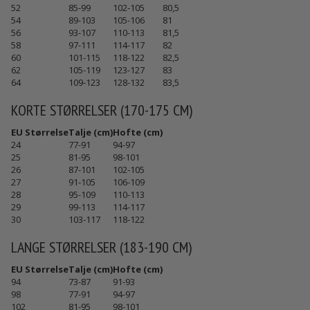
52
85-99
102-105
80,5
54
89-103
105-106
81
56
93-107
110-113
81,5
58
97-111
114-117
82
60
101-115
118-122
82,5
62
105-119
123-127
83
64
109-123
128-132
83,5
KORTE STØRRELSER (170-175 CM)
EU Størrelse
Talje (cm)
Hofte (cm)
24
77-91
94-97
25
81-95
98-101
26
87-101
102-105
27
91-105
106-109
28
95-109
110-113
29
99-113
114-117
30
103-117
118-122
LANGE STØRRELSER (183-190 CM)
EU Størrelse
Talje (cm)
Hofte (cm)
94
73-87
91-93
98
77-91
94-97
102
81-95
98-101