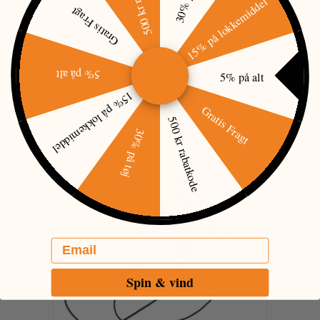
15% på lokkemiddel
Gratis Fragt
ICOM IC-M85E HYBRID JAGT/MARIN (DANSK VERSION)
5% på alt
5% på alt
3.395,00 DKK
15% på lokkemiddel
Gratis Fragt
500 kr rabatkode
30% på tøj
Email
Spin & vind