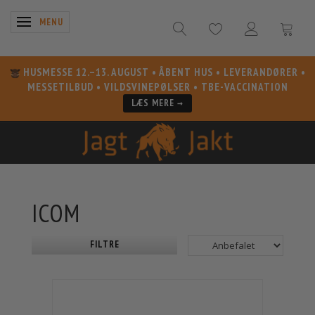
SKIFTE NAVIGATION
MENU
HUSMESSE 12.–13. AUGUST
• ÅBENT HUS • LEVERANDØRER •
MESSETILBUD • VILDSVINEPØLSER • TBE-VACCINATION
LÆS MERE →
ICOM
FILTRE