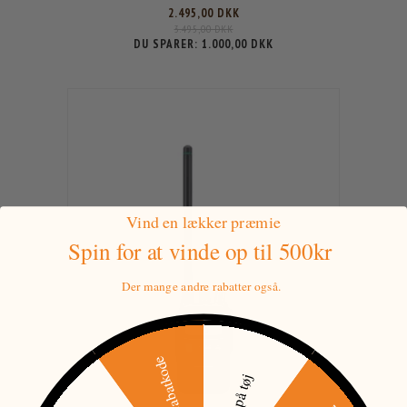
2.495,00 DKK
3.495,00 DKK
DU SPARER:
1.000,00 DKK
Vind en lækker præmie
Spin for at vinde
op til 500kr
Der mange andre rabatter også.
500 kr rabatkode
30% på tøj