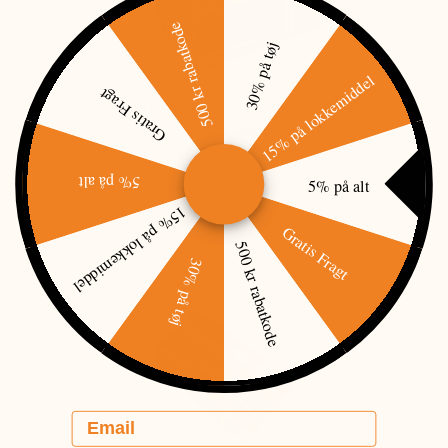
500 kr rabatkode
30% på tøj
15% på lokkemiddel
Gratis Fragt
FIOCCHI PERFORMANCE 6,5 CREEDMORE - 129GR.
398,75 DKK
5% på alt
5% på alt
15% på lokkemiddel
Gratis Fragt
500 kr rabatkode
30% på tøj
Email