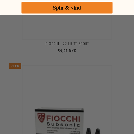
Spin & vind
FIOCCHI - 22 LR TT SPORT
59,95 DKK
-14%