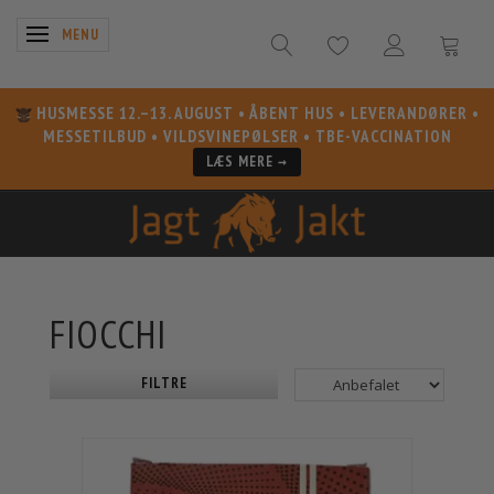
SKIFTE NAVIGATION
MENU
HUSMESSE 12.–13. AUGUST
• ÅBENT HUS • LEVERANDØRER •
MESSETILBUD • VILDSVINEPØLSER • TBE-VACCINATION
LÆS MERE →
FIOCCHI
FILTRE