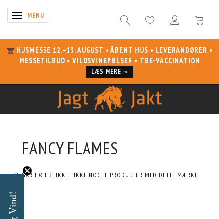
SKIFTE NAVIGATION
MENU
HUSMESSE 12.–13. AUGUST
• ÅBENT HUS • LEVERANDØRER •
MESSETILBUD • VILDSVINEPØLSER • TBE-VACCINATION
LÆS MERE →
FANCY FLAMES
VI HAR I ØJEBLIKKET IKKE NOGLE PRODUKTER MED DETTE MÆRKE.