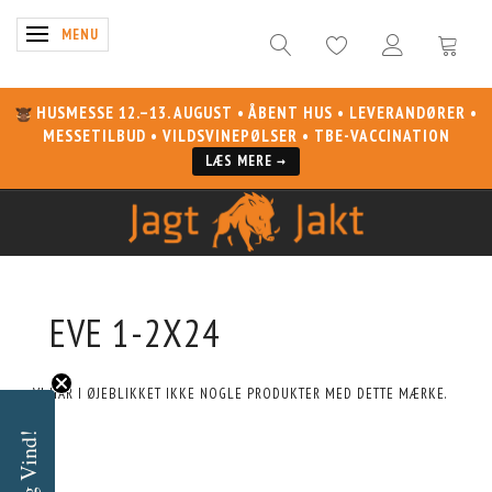
SKIFTE NAVIGATION
MENU
HUSMESSE 12.–13. AUGUST
• ÅBENT HUS • LEVERANDØRER •
MESSETILBUD • VILDSVINEPØLSER • TBE-VACCINATION
LÆS MERE →
EVE 1-2X24
VI HAR I ØJEBLIKKET IKKE NOGLE PRODUKTER MED DETTE MÆRKE.