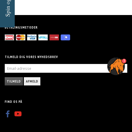
Spin og Vind!
BETALINGSMETODER
TILMELD DIG VORES NYHEDSBREV
1
EMAIL-
ADRESSE
TILMELD
AFMELD
FIND OS PÅ