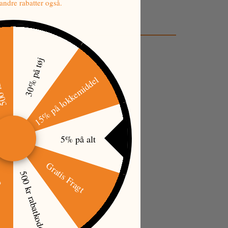
ndre rabatter også.
tkode
30% på tøj
15% på lokkemiddel
5% på alt
Gratis Fragt
500 kr rabatkode
øj