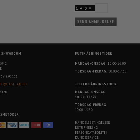
SEND ANMELDELSE
G SHOWROOM
BUTIK ÅBNINGSTIDER
 39 C
MANDAG-ONSDAG:
10:00-16:00
E
TORSDAG-FREDAG:
10:00-17:30
52 230 111
FO@JAGT-JAKT.DK
TELEFON ÅBNINGSTIDER
3420
MANDAG-ONSDAG
10.00-15:30
TORSDAG-FREDAG
10.00-15:30
GSMETODER
HANDELSBETINGELSER
RETURNERING
PERSONDATAPOLITIK
KUNDESERVICE