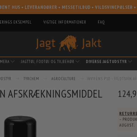
BENT HUS • LEVERANDØRER • MESSETILBUD • VILDSVINEPØLSER •
IERINGS EKSEMPEL
VIGTIGE INFORMATIONER
FAQ
AMERA
JAGTTØJ, FODTØJ OG TILBEHØR
DIVERSE JAGTUDSTYR
UDSTYR
TYRCHEM
AGROCULTURE
INVIFENS P10 - VILDTSVIN
VIN AFSKRÆKNINGSMIDDEL
124,
RETURR
– PRODUK
AUGUST
.