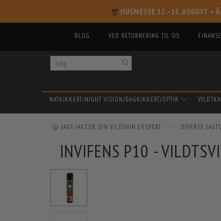
HUSMESSE 12.–13. AUGUST
• Å
BLOG
VED RETURNERING TIL OS
FINANS
NATKIKKERT/NIGHT VISION/DAGKIKKERT/OPTIK
VILDTK
JAGT-JAKT.DK DIN VILDSVIN EKSPERT
DIVERSE JAGT
INVIFENS P10 - VILDTS