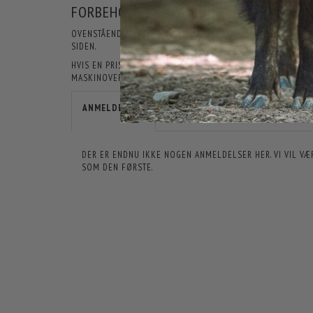
FORBEHOLD FOR PRODUKTINFORMATIO
OVENSTÅENDE INFORMATIONER OG SPECIFIKATIONER KAN LØB
SIDEN.
HVIS EN PRIS ER ÅBENLYST FORKERT, ER JAGT-JAKT IKKE F
MASKINOVERSATTE, OG DER KAN DERFOR FOREKOMME TEKSTE
ANMELDELSER
DER ER ENDNU IKKE NOGEN ANMELDELSER HER. VI VIL VÆ
SOM DEN FØRSTE.