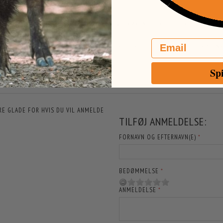
N
ENDE ÆNDRES. I TILFÆLDE AF TRYKFEJL VEDRØRENDE PRIS ELLER UDSOLGTE V
Email
ORPLIGTET TIL AT LEVERE DET PÅGÆLDENDE PRODUKT TIL DEN FORKERTE PRIS. 
R, SOM VIRKER MISVISENDE.
Sp
RE GLADE FOR HVIS DU VIL ANMELDE
TILFØJ ANMELDELSE:
FORNAVN OG EFTERNAVN(E)
BEDØMMELSE
ANMELDELSE