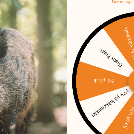
Der mange a
500 kr raba
re slags dyr. Produktet er baseret på den menneskelige svedlugt.
Gratis Fragt
 op til 4 måneder og på et areal op til 6HA.
5% på alt
15% på lokkemiddel
30% på t
æer og travle veje.