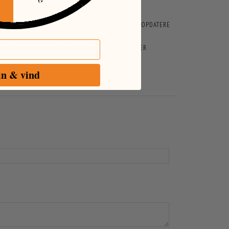
ARER BESTRÆBER VI OS PÅ HURTIGST MULIGT AT OPDATERE
ENKELTE TEKSTER KAN VÆRE AUTOGENEREREDE ELLER
in & vind