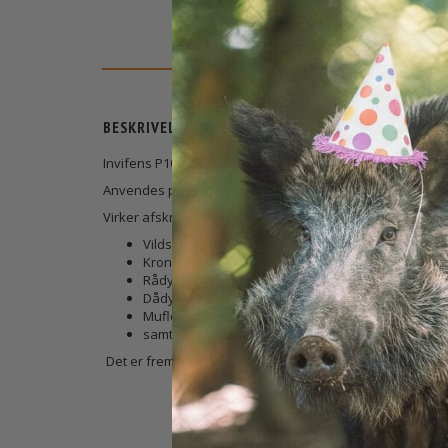
BESKRIVELSE
Invifens P10 er et effektivt afskræknings middel mod fle
Anvendes produktet korrekt, kan det virke afskrækkende i
Virker afskrækkende på:
Vildsvin
Kronhjort
Rådyr
Dådyr
Muflon
samt Ræv og mår
Det er fremstillet til hovedsagligt at beskytte afgrøder, tr