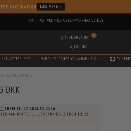
 TBE-VACCINATION
LÆS MERE →
FRI FRAGT VED KØB OVER 499,- (MAX 25 KG)
0
INDKØBSKURV
LOG IND
AKTIVITETSPLADS
VÅBEN, TILBEHØR OG AMMUNITION
SVINERI
 AFSKRÆKNINGSMIDDEL
95 DKK
ET
FREM TIL
22 AUGUST 2026
TER KAN BYTTES ELLER RETURNERES FREM TIL
22