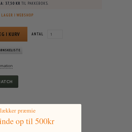
A:
37,50 KR
TIL PAKKEBOKS.
 LAGER I WEBSHOP
ÆG I KURV
ANTAL
 ØNSKELISTE
rmation
MATCH
 lækker præmie
vinde
op til 500kr