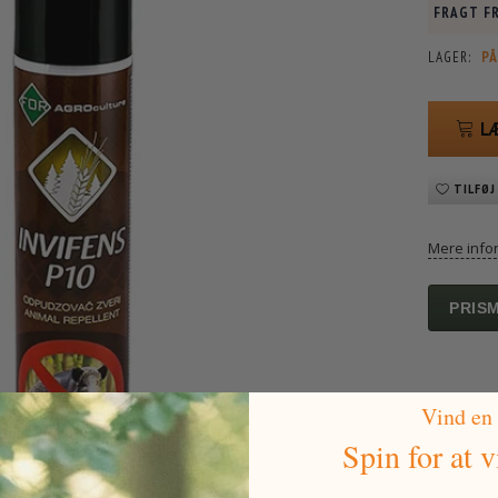
FRAGT FR
LAGER:
PÅ
L
TILFØJ
Mere info
PRIS
Vind en
Spin for at 