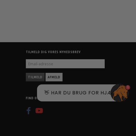
TILMELD DIG VORES NYHEDSBREV
EMAIL-
ADRESSE
TILMELD
AFMELD
1
👋 HAR DU BRUG FOR HJÆLP?
FIND OS PÅ