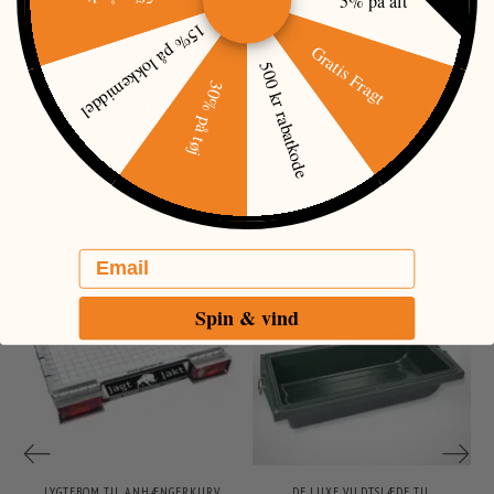
Perfekt för transport av vilt, jaktutrustning eller annan
15% på lokkemiddel
smutsig utrustning.
Gratis Fragt
500 kr rabatkode
OBSERVERA
30% på tøj
De Luxe Viltkorg medföljer inte
och visas endast som
illustration.
FORSLAG TIL DIG
Email
Spin & vind
LYGTEBOM TIL ANHÆNGERKURV
DE LUXE VILDTSLÆDE TIL