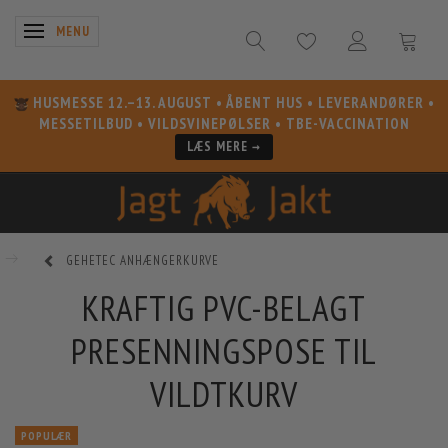
SKIFTE NAVIGATION
MENU
HUSMESSE 12.–13. AUGUST
• ÅBENT HUS • LEVERANDØRER •
MESSETILBUD • VILDSVINEPØLSER • TBE-VACCINATION
LÆS MERE →
GEHETEC ANHÆNGERKURVE
KRAFTIG PVC-BELAGT
PRESENNINGSPOSE TIL
VILDTKURV
POPULÆR