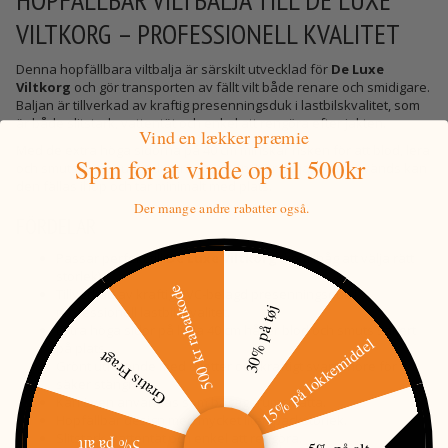
HOPFÄLLBAR VILTBALJA TILL DE LUXE
VILTKORG – PROFESSIONELL KVALITET
Denna hopfällbara viltbalja är särskilt utvecklad för
De Luxe
Viltkorg
och gör transporten av fällt vilt både renare och smidigare.
Baljan är tillverkad av kraftig presenningsduk i lastbilskvalitet, som
är både slitstark, vattentät och enkel att rengöra efter jakten.
Vind en lækker præmie
Med de extra höga sidorna på 40 cm minskar risken för att blod, lera
Spin for at vinde
op til 500kr
och smuts rinner ut under transporten. När baljan inte används kan
den fällas ihop och tar minimalt med plats.
Der mange andre rabatter også.
FÖRDELAR
Passar perfekt till
De Luxe Viltkorg
(kom ihåg att välja rätt
storlek)
500 kr rabatkode
Tillverkad av kraftig PVC-belagd presenningsduk i
30% på tøj
professionell lastbilskvalitet.
Extra höga sidor på hela 40 cm håller blod och smuts säkert
15% på lokkemiddel
på plats.
Gratis Fragt
Grönt utförande med öljetter och kraftigt svart snöre för
säker stängning.
Kan även användas som bagagerumsmatta.
Hopfällbar design med mycket liten packstorlek.
Slitstark, vattentät och enkel att rengöra.
5% på alt
5% på alt