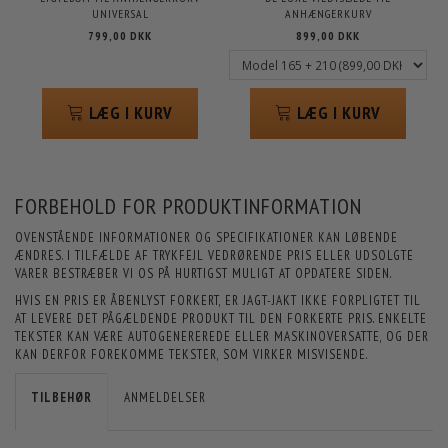
UNIVERSAL
ANHÆNGERKURV
799,00 DKK
899,00 DKK
LÆG I KURV
LÆG I KURV
FORBEHOLD FOR PRODUKTINFORMATION
OVENSTÅENDE INFORMATIONER OG SPECIFIKATIONER KAN LØBENDE
ÆNDRES. I TILFÆLDE AF TRYKFEJL VEDRØRENDE PRIS ELLER UDSOLGTE
VARER BESTRÆBER VI OS PÅ HURTIGST MULIGT AT OPDATERE SIDEN.
HVIS EN PRIS ER ÅBENLYST FORKERT, ER JAGT-JAKT IKKE FORPLIGTET TIL
AT LEVERE DET PÅGÆLDENDE PRODUKT TIL DEN FORKERTE PRIS. ENKELTE
TEKSTER KAN VÆRE AUTOGENEREREDE ELLER MASKINOVERSATTE, OG DER
KAN DERFOR FOREKOMME TEKSTER, SOM VIRKER MISVISENDE.
TILBEHØR
ANMELDELSER