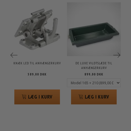
KNÆK LED TIL ANHÆNGERKURV
DE LUXE VILDTSLÆDE TIL
SA
ANHÆNGERKURV
589,00 DKK
899,00 DKK
LÆG I KURV
LÆG I KURV