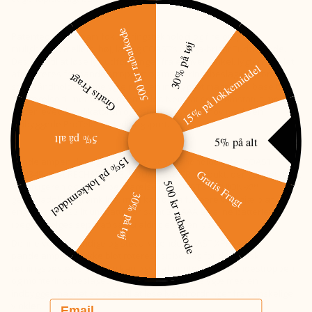
500 kr rabatkode
Patented Pure Beam fokuseringsteknologi og fire output 
30% på tøj
muligheder: mellem, høj, lav og COAST’s mega-bright Turbo Mode. 
Designet til at løse lys udfordringer fra enhver vinkel, lygten kan let 
15% på lokkemiddel
afmonteres fra pande stroppen og monteringsbeslaget og bruges 
Gratis Fragt
som håndholdt lommelygte med en indbygget magnetisk base til 
fastgørelse til metalliske overflader. Nemt at se strømstatus med 
batterilevetidsindikatoren og genoplad ved behov med den 
indbyggede ProTek™ opladningsport.
5% på alt
5% på alt
15% på lokkemiddel
Pandelampen der også fungerer som håndholdt lygte. COAST 
Gratis Fragt
XPH34R er et RECHARGEABLE DUAL POWER produkt, der gør det nemt 
500 kr rabatkode
for brugeren og opnår besparelse på COAST’s ZITHION-X™ 
30% på tøj
genopladelige strømkilde, men kan også fungere ved hjælp af 
engangs CR 123 litium batterier samt 3 X AAA alkaline batterier 
(begge sælges separat) så du aldrig er uden lys.
Denne vejrbestandige og støvafvisende COAST XPH34R 
pandelampe kan ikke blot roteres i sit beslag for dynamisk 
retningsbestemt lys, men kan også afmonteres fra pandestroppen 
og monteringsbeslaget og bruges som lommelygte med en 
indbygget magnetisk base til at løse lysudfordringer fra vanskelige 
Email
vinkler.