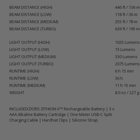
BEAM DISTANCE (HIGH)
446 ft / 136 m
BEAM DISTANCE (LOW)
118 ft / 36 m
BEAM DISTANCE (MEDIUM)
255 ft / 78 m
BEAM DISTANCE (TURBO)
639 ft / 195 m
LIGHT OUTPUT (HIGH)
1025 Lumens
LIGHT OUTPUT (LOW)
73 Lumens
LIGHT OUTPUT (MEDIUM)
330 Lumens
LIGHT OUTPUT (TURBO)
2075 Lumens
RUNTIME (HIGH)
6 h 15 min
RUNTIME (LOW)
36 h
RUNTIME (MEDIUM)
11 h 15 min
WEIGHT
8.0 oz / 227 g
INCLUDED
ZX955 ZITHION-X™ Rechargeable Battery | 3 x
AAA Alkaline Battery Cartridge | One Meter USB-C Split
Charging Cable | Hardhat Clips | Silicone Strap