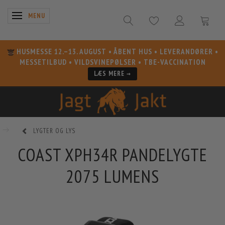
SKIFTE NAVIGATION
MENU
HUSMESSE 12.–13. AUGUST
• ÅBENT HUS • LEVERANDØRER •
MESSETILBUD • VILDSVINEPØLSER • TBE-VACCINATION
LÆS MERE →
LYGTER OG LYS
COAST XPH34R PANDELYGTE
2075 LUMENS