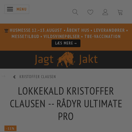
SKIFTE NAVIGATION
MENU
HUSMESSE 12.–13. AUGUST
• ÅBENT HUS • LEVERANDØRER •
MESSETILBUD • VILDSVINEPØLSER • TBE-VACCINATION
LÆS MERE →
KRISTOFFER CLAUSEN
LOKKEKALD KRISTOFFER
CLAUSEN -- RÅDYR ULTIMATE
PRO
-11%