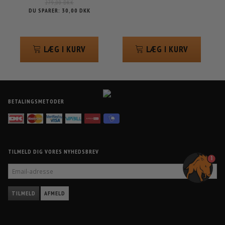
279,00 DKK
DU SPARER:
30,00 DKK
LÆG I KURV
LÆG I KURV
BETALINGSMETODER
TILMELD DIG VORES NYHEDSBREV
1
EMAIL-
ADRESSE
TILMELD
AFMELD