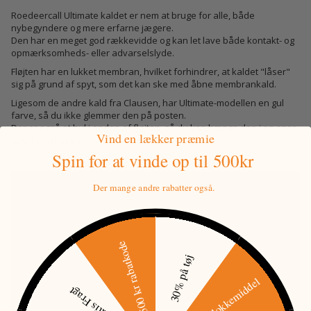
Roedeercall Ultimate kaldet er nem at bruge for alle, både
nybegyndere og mere erfarne jægere.
Den har en meget god rækkevidde og kan let lave både kontakt- og
opmærksomheds- eller advarselslyde.
Fløjten har en lukket membran, hvilket forhindrer, at kaldet "låser"
sig på grund af spyt, som det kan ske med åbne membrankald.
Ligesom de andre kald fra Clausen, har Ultimate-modellen en gul
farve, så du ikke glemmer den på posten.
Der er også et hul i enden af fløjten, så du kan hænge den i en snor
Vind en lækker præmie
rundt om halsen.
Spin for at vinde
op til 500kr
Der mange andre rabatter også.
500 kr rabatkode
30% på tøj
15% på lokkemiddel
Gratis Fragt