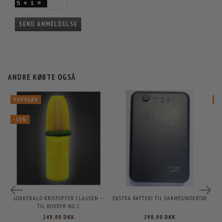
SEND ANMELDELSE
ANDRE KØBTE OGSÅ
POPULÆR
-
-10%
LOKKEKALD KRISTOFFER CLAUSEN --
EKSTRA BATTERI TIL VARMEUNDERTØJ
TIL ROVDYR NO 2
249,00 DKK
298,00 DKK