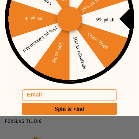
5% på alt
5% på alt
15% på lokkemiddel
Gratis Fragt
500 kr rabatkode
30% på tøj
Email
Spin & vind
FORSLAG TIL DIG