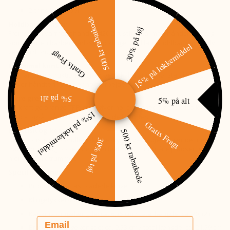
2-trins knivsliber
500 kr rabatkode
Holdbare klinger
30% på tøj
Fremstillet i varmebehandlet 420J2 rustfrit stål med håndslebet æg,
som giver en barberbladsskarp klinge med lang holdbarhed – selv
15% på lokkemiddel
ved hård brug.
Gratis Fragt
Maksimal kontrol
Full Tang konstruktionen giver perfekt balance, høj stabilitet og
sikker håndtering under hele arbejdet.
5% på alt
Sikre greb
5% på alt
De kraftige orange TPR-greb giver høj synlighed og et skridsikkert
15% på lokkemiddel
greb – også i vådt vejr og med kolde hænder.
Gratis Fragt
Praktisk og kompakt
500 kr rabatkode
Den robuste nylon-rulletaske beskytter værktøjet og gør det nemt at
30% på tøj
transportere og opbevare – perfekt til jagtturen, åtelpladsen eller
hjemme i vildtrummet.
Specifikationer:
Produkttype: Fastbladede knive
Klingetykkelse: 2 mm
Kapkniv klingelængde: ca. 6,35 cm / total længde: ca. 20,32 cm
Email
Brækkniv klingelængde: ca. 9,53 cm / total længde: ca. 21,59 cm