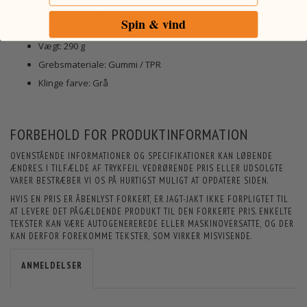
Udbenings-/filetkniv klingelængde: ca. 12,7 cm / total længde:
Spin & vind
ca. 23,88 cm
Vægt: 290 g
Grebsmateriale: Gummi / TPR
Klinge farve: Grå
FORBEHOLD FOR PRODUKTINFORMATION
OVENSTÅENDE INFORMATIONER OG SPECIFIKATIONER KAN LØBENDE
ÆNDRES. I TILFÆLDE AF TRYKFEJL VEDRØRENDE PRIS ELLER UDSOLGTE
VARER BESTRÆBER VI OS PÅ HURTIGST MULIGT AT OPDATERE SIDEN.
HVIS EN PRIS ER ÅBENLYST FORKERT, ER JAGT-JAKT IKKE FORPLIGTET TIL
AT LEVERE DET PÅGÆLDENDE PRODUKT TIL DEN FORKERTE PRIS. ENKELTE
TEKSTER KAN VÆRE AUTOGENEREREDE ELLER MASKINOVERSATTE, OG DER
KAN DERFOR FOREKOMME TEKSTER, SOM VIRKER MISVISENDE.
ANMELDELSER