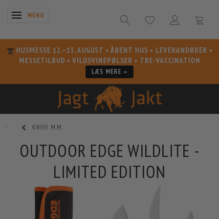
SKIFTE NAVIGATION
MENU
HUSMESSE 12.–13. AUGUST
• ÅBENT HUS • LEVERANDØRER •
MESSETILBUD • VILDSVINEPØLSER • TBE-VACCINATION
LÆS MERE →
KNIVE M.M.
OUTDOOR EDGE WILDLITE -
LIMITED EDITION