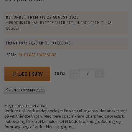
RETURRET
FREM TIL
23 AUGUST 2026
– PRODUKTER KAN BYTTES ELLER RETURNERES FREM TIL
23
AUGUST
.
FRAGT FRA:
37,50 KR
TIL PAKKEBOKS.
LAGER:
PÅ LAGER I WEBSHOP
LÆG I KURV
ANTAL
TILFØJ ØNSKELISTE
Meget begrænset antal
WildLite Roll Pack er det perfekte knivsæt til jægeren, der ønsker styr
på vildthåndteringen. Med flere specialknive, skarphed og praktisk
opbevaring får du et komplet sæt til både brækning, udbening og
forarbejdning af vildt – klar til jagtturen.