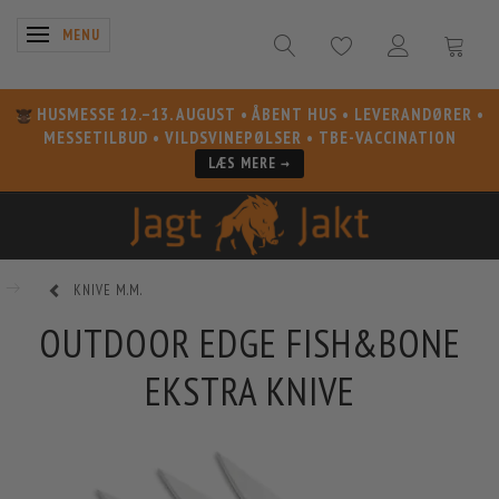
SKIFTE NAVIGATION
MENU
HUSMESSE 12.–13. AUGUST
• ÅBENT HUS • LEVERANDØRER •
MESSETILBUD • VILDSVINEPØLSER • TBE-VACCINATION
LÆS MERE →
KNIVE M.M.
OUTDOOR EDGE FISH&BONE
EKSTRA KNIVE