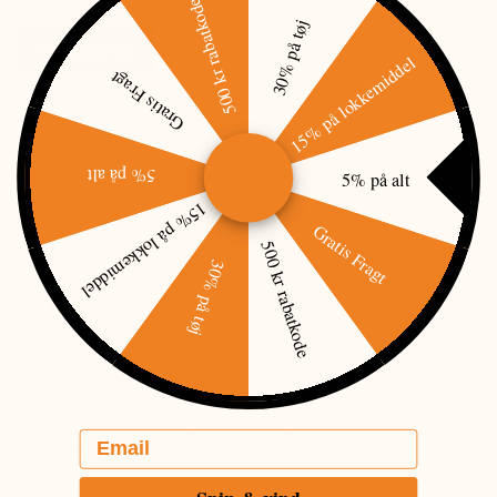
500 kr rabatkode
30% på tøj
PRISMATCH
15% på lokkemiddel
Gratis Fragt
FORBEHOLD FOR PRODUKTINFORMATION
5% på alt
5% på alt
OVENSTÅENDE INFORMATIONER OG SPECIFIKATIONER KAN LØBENDE
ÆNDRES. I TILFÆLDE AF TRYKFEJL VEDRØRENDE PRIS ELLER UDSOLGTE
15% på lokkemiddel
VARER BESTRÆBER VI OS PÅ HURTIGST MULIGT AT OPDATERE SIDEN.
Gratis Fragt
500 kr rabatkode
HVIS EN PRIS ER ÅBENLYST FORKERT, ER JAGT-JAKT IKKE FORPLIGTET TIL
30% på tøj
AT LEVERE DET PÅGÆLDENDE PRODUKT TIL DEN FORKERTE PRIS. ENKELTE
TEKSTER KAN VÆRE AUTOGENEREREDE ELLER MASKINOVERSATTE, OG DER
KAN DERFOR FOREKOMME TEKSTER, SOM VIRKER MISVISENDE.
ANMELDELSER
DER ER ENDNU IKKE NOGEN ANMELDELSER HER. VI VIL VÆRE GLADE
Email
FOR HVIS DU VIL ANMELDE SOM DEN FØRSTE.