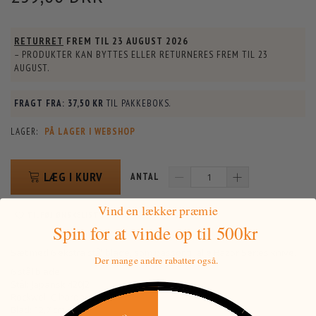
RETURRET
FREM TIL
23 AUGUST 2026
– PRODUKTER KAN BYTTES ELLER RETURNERES FREM TIL
23
AUGUST
.
FRAGT FRA:
37,50 KR
TIL PAKKEBOKS.
LAGER:
PÅ LAGER I WEBSHOP
LÆG I KURV
ANTAL
Vind en lækker præmie
TILFØJ ØNSKELISTE
Spin for at vinde
op til 500kr
Sæt med 6 ekstra stål blade, som passer til alle Razor Series knive.
Der mange andre rabatter også.
6 stål blade
Stål: Japansk 420J2
Rockwell-C hardness: 57
Blad: 12,7 cm