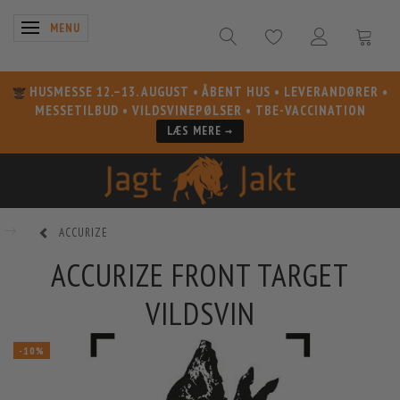
SKIFTE NAVIGATION
MENU
HUSMESSE 12.–13. AUGUST
• ÅBENT HUS • LEVERANDØRER •
MESSETILBUD • VILDSVINEPØLSER • TBE-VACCINATION
LÆS MERE →
ACCURIZE
ACCURIZE FRONT TARGET
VILDSVIN
-10%