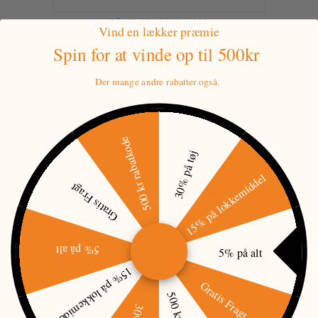
BÖKER COMBAT DAGGER
Vind en lækker præmie
529,95 DKK
Spin for at vinde
op til 500kr
Der mange andre rabatter også.
500 kr rabatkode
30% på tøj
15% på lokkemiddel
Gratis Fragt
5% på alt
5% på alt
15% på lokkemiddel
Gratis Fragt