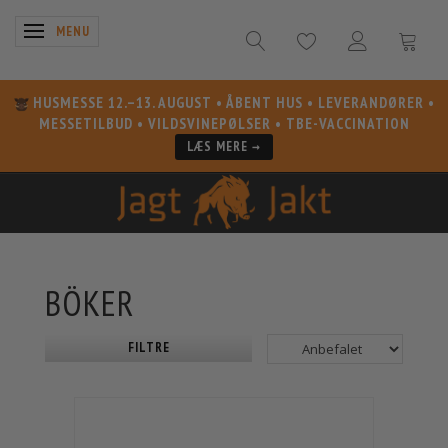
SKIFTE NAVIGATION
MENU
HUSMESSE 12.–13. AUGUST
• ÅBENT HUS • LEVERANDØRER •
MESSETILBUD • VILDSVINEPØLSER • TBE-VACCINATION
LÆS MERE →
BÖKER
FILTRE