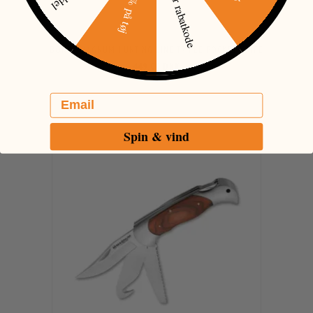
500 kr rabatkode
30% på tøj
BÖKER MAGNUM HUNTING LINE TRIPLE POCKET KNIFE
449,00 DKK
Email
Spin & vind