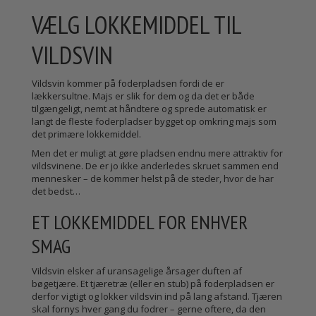
VÆLG LOKKEMIDDEL TIL
VILDSVIN
Vildsvin kommer på foderpladsen fordi de er
lækkersultne. Majs er slik for dem og da det er både
tilgængeligt, nemt at håndtere og sprede automatisk er
langt de fleste foderpladser bygget op omkring majs som
det primære lokkemiddel.
Men det er muligt at gøre pladsen endnu mere attraktiv for
vildsvinene. De er jo ikke anderledes skruet sammen end
mennesker – de kommer helst på de steder, hvor de har
det bedst…
ET LOKKEMIDDEL FOR ENHVER
SMAG
Vildsvin elsker af uransagelige årsager duften af
bøgetjære. Et tjæretræ (eller en stub) på foderpladsen er
derfor vigtigt og lokker vildsvin ind på lang afstand. Tjæren
skal fornys hver gang du fodrer – gerne oftere, da den