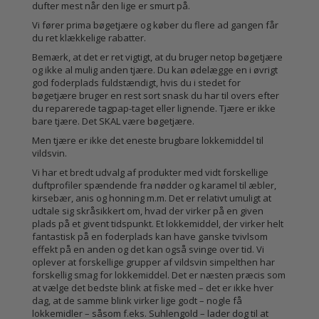
dufter mest når den lige er smurt på.
Vi fører prima bøgetjære og køber du flere ad gangen får
du ret klækkelige rabatter.
Bemærk, at det er ret vigtigt, at du bruger netop bøgetjære
og ikke al mulig anden tjære. Du kan ødelægge en i øvrigt
god foderplads fuldstændigt, hvis du i stedet for
bøgetjære bruger en rest sort snask du har til overs efter
du reparerede tagpap-taget eller lignende. Tjære er ikke
bare tjære. Det SKAL være bøgetjære.
Men tjære er ikke det eneste brugbare lokkemiddel til
vildsvin.
Vi har et bredt udvalg af produkter med vidt forskellige
duftprofiler spændende fra nødder og karamel til æbler,
kirsebær, anis og honning m.m. Det er relativt umuligt at
udtale sig skråsikkert om, hvad der virker på en given
plads på et givent tidspunkt. Et lokkemiddel, der virker helt
fantastisk på en foderplads kan have ganske tvivlsom
effekt på en anden og det kan også svinge over tid. Vi
oplever at forskellige grupper af vildsvin simpelthen har
forskellig smag for lokkemiddel. Det er næsten præcis som
at vælge det bedste blink at fiske med – det er ikke hver
dag, at de samme blink virker lige godt – nogle få
lokkemidler – såsom f.eks. Suhlengold – lader dog til at