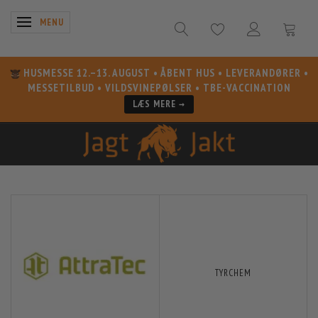
SKIFTE NAVIGATION
MENU
HUSMESSE 12.–13. AUGUST
• ÅBENT HUS • LEVERANDØRER •
MESSETILBUD • VILDSVINEPØLSER • TBE-VACCINATION
LÆS MERE →
TYRCHEM