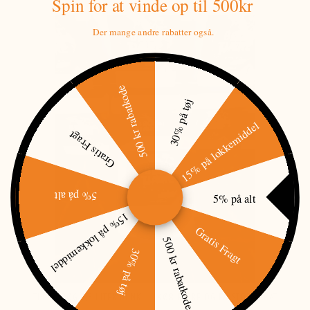
Spin for at vinde
op til 500kr
Der mange andre rabatter også.
500 kr rabatkode
30% på tøj
15% på lokkemiddel
Gratis Fragt
5% på alt
5% på alt
15% på lokkemiddel
Gratis Fragt
500 kr rabatkode
30% på tøj
TJÆRE, BØG 2,5 LITER DUNK --- KØB FLERE OG FÅ STOR RABAT