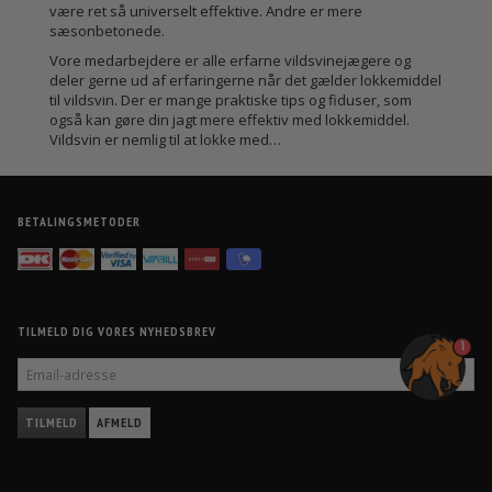
være ret så universelt effektive. Andre er mere
sæsonbetonede.
Vore medarbejdere er alle erfarne vildsvinejægere og
deler gerne ud af erfaringerne når det gælder lokkemiddel
til vildsvin. Der er mange praktiske tips og fiduser, som
også kan gøre din jagt mere effektiv med lokkemiddel.
Vildsvin er nemlig til at lokke med…
BETALINGSMETODER
TILMELD DIG VORES NYHEDSBREV
1
EMAIL-
ADRESSE
TILMELD
AFMELD