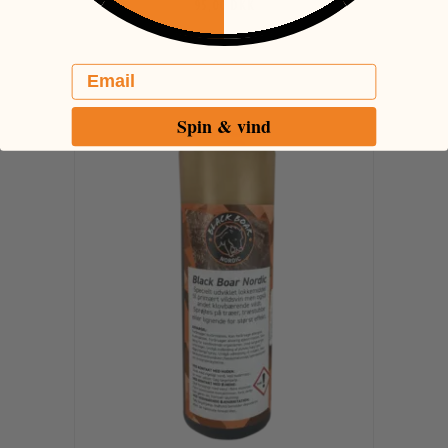
95,00 DKK
Email
Spin & vind