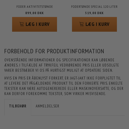
FODER AKTIVITETSTØNDE
FODERTØNDE SPECIAL 120 LITER
899,00 DKK
519,00 DKK
LÆG I KURV
LÆG I KURV
FORBEHOLD FOR PRODUKTINFORMATION
OVENSTÅENDE INFORMATIONER OG SPECIFIKATIONER KAN LØBENDE
ÆNDRES. I TILFÆLDE AF TRYKFEJL VEDRØRENDE PRIS ELLER UDSOLGTE
VARER BESTRÆBER VI OS PÅ HURTIGST MULIGT AT OPDATERE SIDEN.
HVIS EN PRIS ER ÅBENLYST FORKERT, ER JAGT-JAKT IKKE FORPLIGTET TIL
AT LEVERE DET PÅGÆLDENDE PRODUKT TIL DEN FORKERTE PRIS. ENKELTE
TEKSTER KAN VÆRE AUTOGENEREREDE ELLER MASKINOVERSATTE, OG DER
KAN DERFOR FOREKOMME TEKSTER, SOM VIRKER MISVISENDE.
TILBEHØR
ANMELDELSER