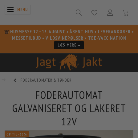
SKIFTE NAVIGATION
MENU
HUSMESSE 12.–13. AUGUST
• ÅBENT HUS • LEVERANDØRER •
MESSETILBUD • VILDSVINEPØLSER • TBE-VACCINATION
LÆS MERE →
FODERAUTOMATER & TØNDER
FODERAUTOMAT
GALVANISERET OG LAKERET
12V
OP TIL -15%