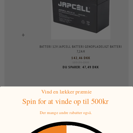
+
BATTERI 12V JAPCELL BATTERI GENOPLADELIGT BATTERI
7,2AH
142,46 DKK
189,95 DKK
DU SPARER:
47,49 DKK
Vind en lækker præmie
682,46 DKK
=
Spin for at vinde
op til 500kr
788,95 DKK
106,49 DKK
DU SPARER:
Der mange andre rabatter også.