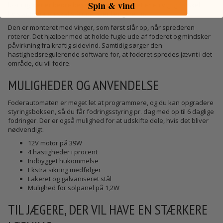
Spin & vind
løsning, der er bedre beskyttet mod rust. Det er en vigtig forskel,
hvis automaten skal stå ude over længere tid.
Den er monteret med vinger, som først slår op, når sprederen
roterer. Det hjælper med at holde fugle ude af foderet og mindsker
påvirkning fra kraftig sidevind. Samtidig sørger den
hastighedsregulerende software for, at foderet spredes jævnt i det
område, du vil fodre.
MULIGHEDER OG ANVENDELSE
Foderautomaten er meget let at programmere, og du kan opgradere
styringsboksen, så du får fodringsstyring pr. dag med op til 6 daglige
fodringer. Der er også mulighed for at udskifte dele, hvis det bliver
nødvendigt.
12V motor på 39W
4 hastigheder i procent
Indbygget hukommelse
Ekstra sikring medfølger
Lakeret og galvaniseret stål
Mulighed for solpanel på 1,2W
TIL JÆGERE, DER VIL HAVE EN STÆRKERE