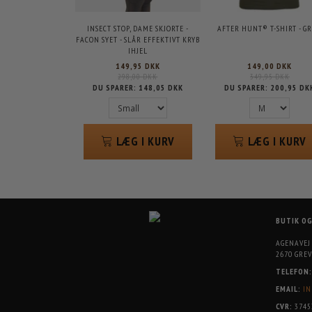
INSECT STOP, DAME SKJORTE -
AFTER HUNT® T-SHIRT - G
FACON SYET - SLÅR EFFEKTIVT KRYB
IHJEL
149,95 DKK
149,00 DKK
298,00 DKK
349,95 DKK
DU SPARER:
148,05 DKK
DU SPARER:
200,95 DK
LÆG I KURV
LÆG I KURV
BUTIK O
AGENAVEJ
2670 GREV
TELEFON:
EMAIL:
IN
CVR:
3745