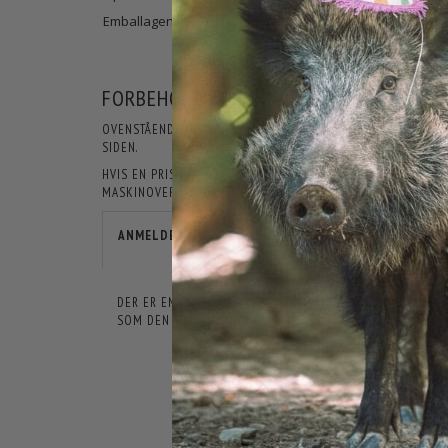
Emballagen sorteres som plast efter endt brug.
FORBEHOLD FOR PRODUKTINFORMATIO
OVENSTÅENDE INFORMATIONER OG SPECIFIKATIONER KAN LØB
SIDEN.
HVIS EN PRIS ER ÅBENLYST FORKERT, ER JAGT-JAKT IKKE F
MASKINOVERSATTE, OG DER KAN DERFOR FOREKOMME TEKSTE
ANMELDELSER
DER ER ENDNU IKKE NOGEN ANMELDELSER HER. VI VIL VÆ
SOM DEN FØRSTE.