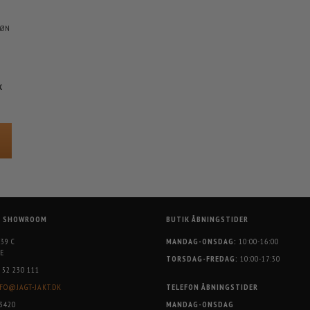
RØN
K
G SHOWROOM
BUTIK ÅBNINGSTIDER
 39 C
MANDAG-ONSDAG:
10:00-16:00
E
TORSDAG-FREDAG:
10:00-17:30
52 230 111
FO@JAGT-JAKT.DK
TELEFON ÅBNINGSTIDER
3420
MANDAG-ONSDAG