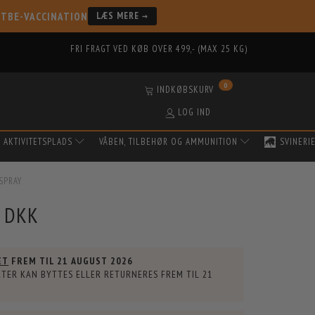
 TBE-VACCINATION
LÆS MERE →
FRI FRAGT VED KØB OVER 499,- (MAX 25 KG)
0
INDKØBSKURV
LOG IND
AKTIVITETSPLADS
VÅBEN, TILBEHØR OG AMMUNITION
SVINERI
ESPRAY
5 DKK
ET
FREM TIL
21 AUGUST 2026
TER KAN BYTTES ELLER RETURNERES FREM TIL
21