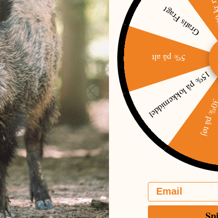
Gratis Fragt
N
5% på alt
ENDE ÆNDRES. I TILFÆLDE AF TRYKFEJL VEDRØRENDE PRIS ELLER UDSOLGTE V
15% på lokkemiddel
ORPLIGTET TIL AT LEVERE DET PÅGÆLDENDE PRODUKT TIL DEN FORKERTE PRIS. 
R, SOM VIRKER MISVISENDE.
30% på t
RE GLADE FOR HVIS DU VIL ANMELDE
TILFØJ ANMELDELSE:
FORNAVN OG EFTERNAVN(E)
Email
BEDØMMELSE
Sp