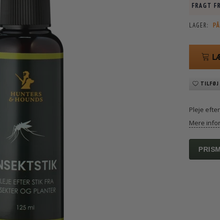
FRAGT FR
LAGER:
PÅ
L
TILFØJ
Pleje efter
Mere info
PRIS