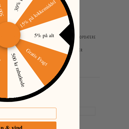
15% på lokkemiddel
5% på alt
ARER BESTRÆBER VI OS PÅ HURTIGST MULIGT AT OPDATERE
Gratis Fragt
ENKELTE TEKSTER KAN VÆRE AUTOGENEREREDE ELLER
500 kr rabatkode
øj
in & vind