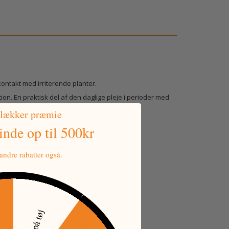
ontakt med irriterende planter.
ion. En praktisk del af den daglige pleje i perioder med
 lækker præmie
vinde
op til 500kr
ndre rabatter også.
e.
tkode
30% på tøj
r brug for at bevare produktets kvalitet.