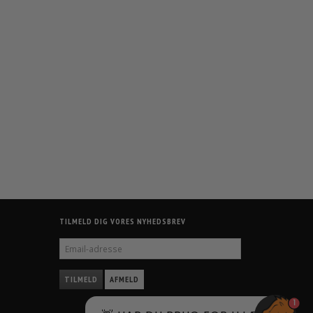
TILMELD DIG VORES NYHEDSBREV
EMAIL-
ADRESSE
TILMELD
AFMELD
1