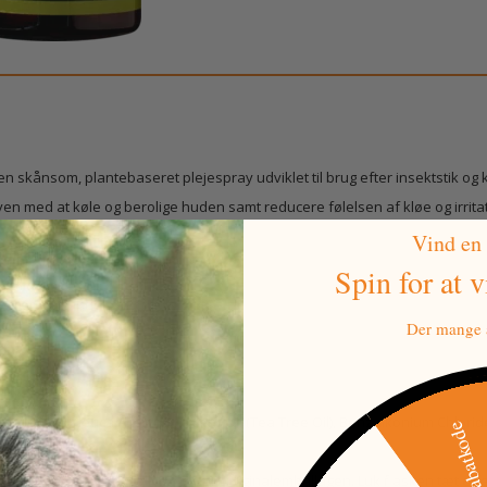
skånsom, plantebaseret plejespray udviklet til brug efter insektstik og k
en med at køle og berolige huden samt reducere følelsen af kløe og irritat
Vind en
Spin for at 
med en vatrondel.
Der mange a
olie), Melaleuca Alternifolia Leaf Oil (Tea Tree Oil), Benzalkonium Chlorid
500 kr raba
skyttet mod direkte sollys og kun i originalemballagen. Luk flasken tæt efte