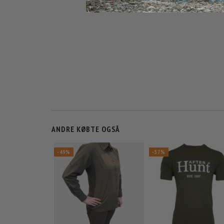
ANDRE KØBTE OGSÅ
-49%
-57%