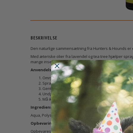
BESKRIVELSE
Den naturlige sammensætning fra Hunters & Hounds er en 
Med æteriske olier fra lavendel og tea tree hjælper spray
mange insekter og udendørs aktiviteter.
Anvendelse
Omryst flasken før brug.
Spray direkte på det berørte område eller påfør 
Gentag efter behov.
Undgå kontakt med øjne, næse og mund.
Må ikke anvendes på åbne sår.
Ingredienser
Aqua, Polysorbate 20, Lavandula Angustifolia Oil (Lavendel
Opbevaring og emballage
Opbevares tørt, køligt og godt ventileret ved 15–25 °C, be