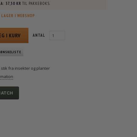
A:
37,50 KR
TIL PAKKEBOKS.
 LAGER I WEBSHOP
ÆG I KURV
ANTAL
 ØNSKELISTE
 stik fra insekter og planter
rmation
MATCH