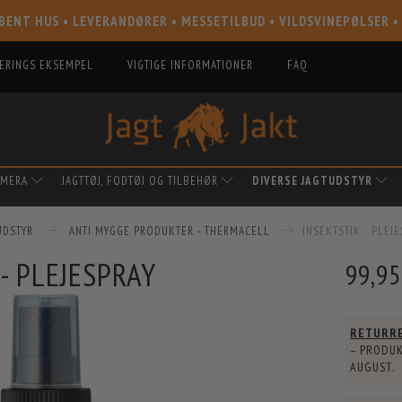
BENT HUS • LEVERANDØRER • MESSETILBUD • VILDSVINEPØLSER •
IERINGS EKSEMPEL
VIGTIGE INFORMATIONER
FAQ
AMERA
JAGTTØJ, FODTØJ OG TILBEHØR
DIVERSE JAGTUDSTYR
UDSTYR
ANTI MYGGE PRODUKTER - THERMACELL
INSEKTSTIK - PLEJ
- PLEJESPRAY
99,9
RETURR
– PRODUK
AUGUST
.