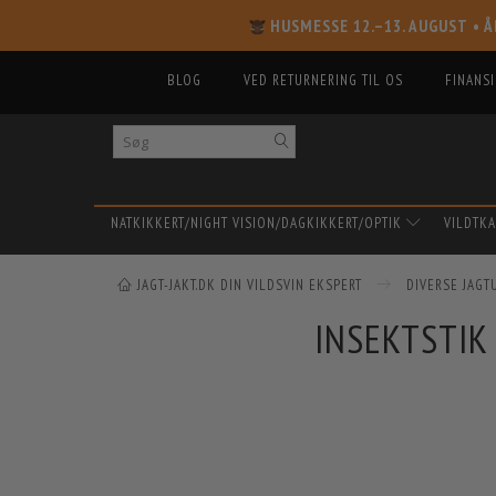
HUSMESSE 12.–13. AUGUST
• Å
BLOG
VED RETURNERING TIL OS
FINANS
NATKIKKERT/NIGHT VISION/DAGKIKKERT/OPTIK
VILDTK
JAGT-JAKT.DK DIN VILDSVIN EKSPERT
DIVERSE JAGT
INSEKTSTIK 